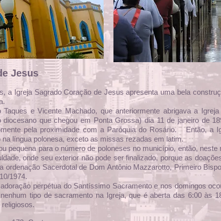
de Jesus
, a Igreja Sagrado Coração de Jesus apresenta uma bela construçã
a.
 Taques e Vicente Machado, que anteriormente abrigava a Igreja S
o diocesano que chegou em Ponta Grossa) dia 11 de janeiro de 1
 somente pela proximidade com a Paróquia do Rosário. Então, a I
o na língua polonesa, exceto as missas rezadas em latim.
rnou pequena para o número de poloneses no município, então, neste 
iculdade, onde seu exterior não pode ser finalizado, porque as doaç
 da ordenação Sacerdotal de Dom Antônio Mazzarotto, Primeiro Bis
/10/1974.
m adoração perpétua do Santíssimo Sacramento e nos domingos ocor
 nenhum tipo de sacramento na Igreja, que é aberta das 6:00 às 1
religiosos.