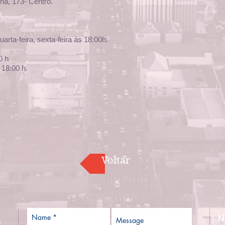
na, 173- Centro.
arta-feira, sexta-feira ás 18:00h.
0 h
 18:00 h.
Voltar
N