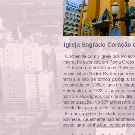
Igreja Sagrado Coração 
Conhecida como Igreja dos Polacos
imigração polonesa em Ponta Gross
O terreno, entre as ruas Balduíno
municipal ao Padre Rymar (primeir
reitoria e não se tornou paróquia
construída em 1898,e tudo era falad
Entretanto, em 1928, a igreja se to
gótico a atual Igreja, com muita dif
nacionalização. No 60ª aniversário
concluídas as obras da igreja em 22
É a única igreja da cidade que te
polonesa. Atualmente não acontece
possui uma lojinha que vende artigos 