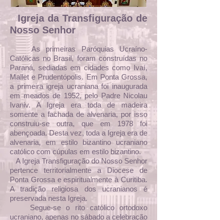
Igreja da Transfiguração de
Nosso Senhor
As primeiras Paróquias Ucraíno-
Católicas no Brasil, foram construídas no
Paraná, sediadas em cidades como Ivaí,
Mallet e Prudentópolis. Em Ponta Grossa,
a primeira igreja ucraniana foi inaugurada
em meados de 1952, pelo Padre Nicolau
Ivaniv. A Igreja era toda de madeira
somente a fachada de alvenaria, por isso
construiu-se outra, que em 1978 foi
abençoada. Desta vez, toda a Igreja era de
alvenaria, em estilo bizantino ucraniano
católico com cúpulas em estilo bizantino.
A Igreja Transfiguração do Nosso Senhor
pertence territorialmente a Diocese de
Ponta Grossa e espiritualmente à Curitiba.
A tradição religiosa dos ucranianos é
preservada nesta Igreja.
Segue-se o rito católico ortodoxo
ucraniano, apenas no sábado a celebração