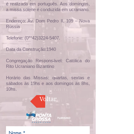
é realizada em português. Aos domingos,
a missa solene é conduzida em ucraniano.
Endereço: Av. Dom Pedro II, 109 – Nova
Rússia
Telefone: (0**42)3224-5407.
Data da Construção:1940
Congregação Responsável: Católica do
Rito Ucraniano Bizantino
Horário das Missas: quartas, sextas e
sábados às 19hs e aos domingos às 8hs,
10hs.
Voltar